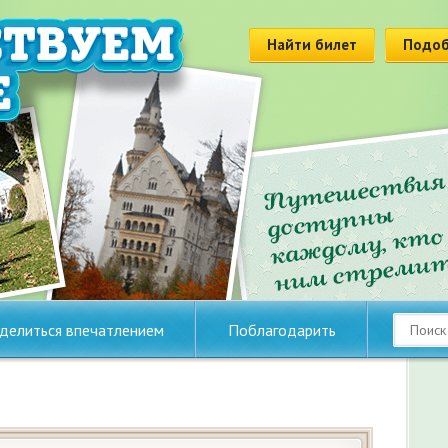
Найти билет
Подоб
делиться впечатлением
Поблагодарить