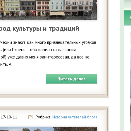
ород культуры и традиций
Чехии знают, как много привлекательных уголков
нь (или Плзень – оба варианта названия
ой) уже давно меня заинтересовал, да все не
ть. А...
Читать далее
017-10-11
Рубрика:
Истории читателей блога