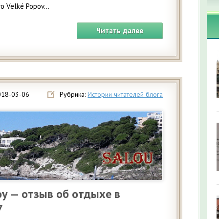
 Velké Popov...
Читать далее
018-03-06
Рубрика:
Истории читателей блога
у — отзыв об отдыхе в
7