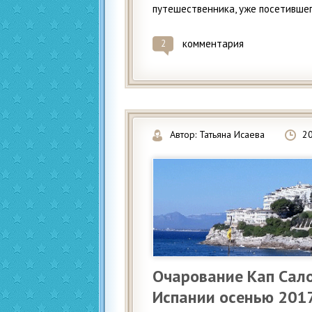
путешественника, уже посетившего
комментария
2
Автор:
Татьяна Исаева
2
Очарование Кап Сало
Испании осенью 201