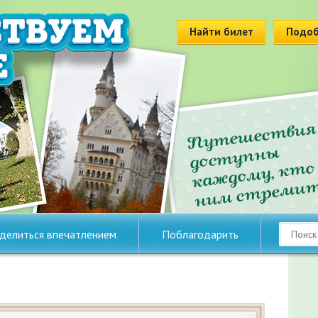
Найти билет
Подоб
делиться впечатлением
Поблагодарить