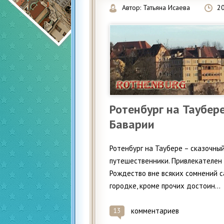
Автор:
Татьяна Исаева
2
Ротенбург на Таубер
Баварии
Ротенбург на Таубере – сказочны
путешественники. Привлекателен о
Рождество вне всяких сомнений с
городке, кроме прочих достоин...
комментариев
13