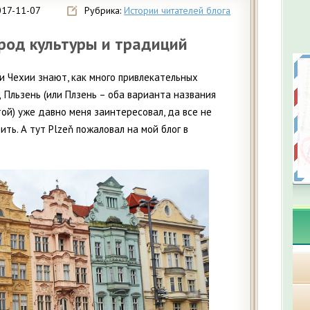
017-11-07
Рубрика:
Истории читателей блога
ород культуры и традиций
 Чехии знают, как много привлекательных
д Пльзень (или Плзень – оба варианта названия
ой) уже давно меня заинтересовал, да все не
ить. А тут Plzeň пожаловал на мой блог в