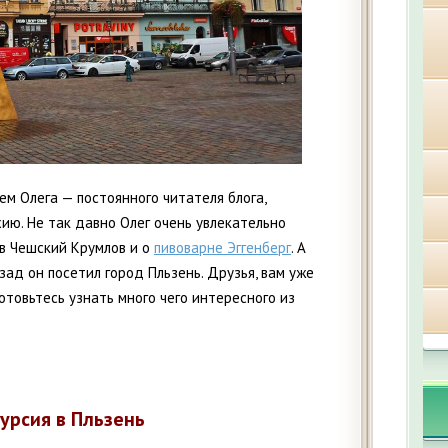
ем Олега — постоянного читателя блога,
ию. Не так давно Олег очень увлекательно
 в Чешский Крумлов и о
пивоварне Эггенберг
. А
ад он посетил город Пльзень. Друзья, вам уже
готовьтесь узнать много чего интересного из
урсия в Пльзень