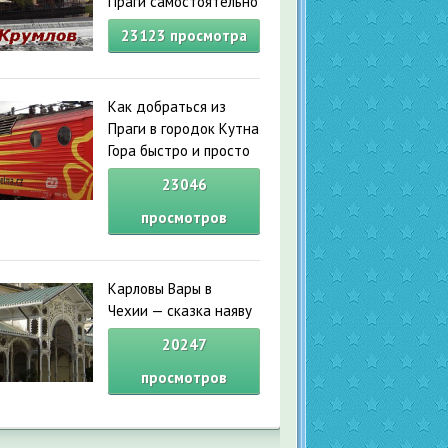
Праги самостоятельно
23123
просмотра
Как добраться из
Праги в городок Кутна
Гора быстро и просто
23046
просмотров
Карловы Вары в
Чехии — сказка наяву
20247
просмотров