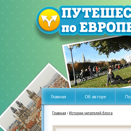
Главная
Об авторе
По
Главная
›
Истории читателей блога