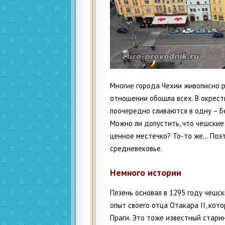
Многие города Чехии живописно ра
отношении обошла всех. В окрест
поочередно сливаются в одну – Б
Можно ли допустить, что чешские
ценное местечко? То-то же… Поэт
средневековье.
Немного истории
Плзень основал в 1295 году чешски
опыт своего отца Отакара II, кот
Праги. Это тоже известный стар