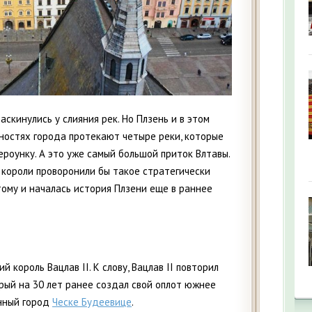
скинулись у слияния рек. Но Плзень и в этом
ностях города протекают четыре реки, которые
ероунку. А это уже самый большой приток Влтавы.
 короли проворонили бы такое стратегически
ому и началась история Плзени еще в раннее
й король Вацлав II. К слову, Вацлав II повторил
орый на 30 лет ранее создал свой оплот южнее
инный город
Ческе Будеевице
.