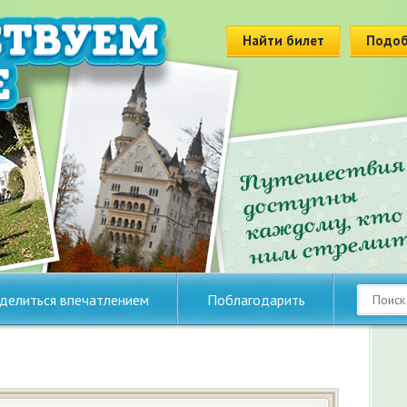
Найти билет
Подоб
делиться впечатлением
Поблагодарить