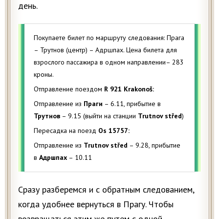
день.
Покупаете билет по маршруту следования: Прага
– Трутнов (центр) – Адршпах. Цена билета для
взрослого пассажира в одном направлении– 283
кроны.
Отправление поездом
R 921 Krakonoš:
Отправление из
Праги
– 6.11, прибытие в
Трутнов
– 9.15 (выйти на станции
Trutnov střed
)
Пересадка на поезд
Os 15757:
Отправление из
Trutnov střed
– 9.28, прибытие
в
Адршпах
– 10.11
Сразу разберемся и с обратным следованием,
когда удобнее вернуться в Прагу. Чтобы
возвращаться этим же путем с одной