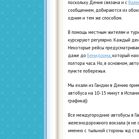
поскольку Дения связана и с
Вале
сообщением, добираются из обоих
одним и тем же способом.
В помощь местным жителям и тури
курсируют регулярно. Каждый ден
Некоторые рейсы предусматривают
даже до
Бенидорма
, который на
полтора часа. Но, в основном, а
пункте побережья.
Мы ехали из Гандии в Дению прим
автобуса на 10-15 минут в Испан
графика))
Все междугородние автобусы в Га
железнодорожного вокзала (я не
именно с тыльной стороны жд ста