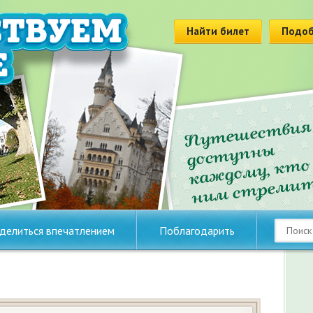
Найти билет
Подоб
делиться впечатлением
Поблагодарить