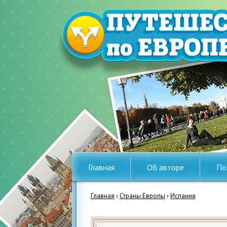
Главная
Об авторе
По
Главная
›
Страны Европы
›
Испания