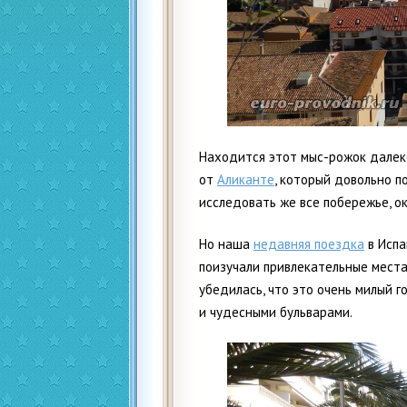
Находится этот мыс-рожок далеко
от
Аликанте
, который довольно п
исследовать же все побережье, ок
Но наша
недавняя поездка
в Испа
поизучали привлекательные места
убедилась, что это очень милый 
и чудесными бульварами.