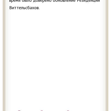
время было доверено обновление Резиденции
Виттельсбахов.