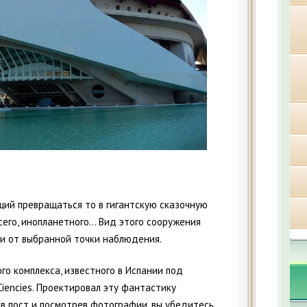
щий превращаться то в гигантскую сказочную
всего, инопланетного… Вид этого сооружения
и от выбранной точки наблюдения.
го комплекса, известного в Испании под
s Ciencies. Проектировал эту фантастику
в пост и посмотрев фотографии, вы убедитесь,