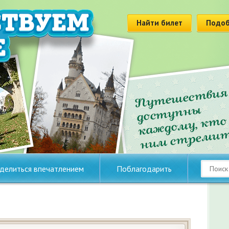
Найти билет
Подоб
делиться впечатлением
Поблагодарить