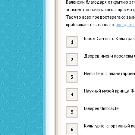
Валенсии благодаря открытию эти
знакомство начиналось с просмот
Так что всех предостерегаю: заи
приближаетесь на шаг к
поездке 
Город Сантьяго Калатра
Дворец имени королевы
Hemisferic с планетарием
Научный музей принца Ф
Галерея Umbracle
Культурно-спортивный к