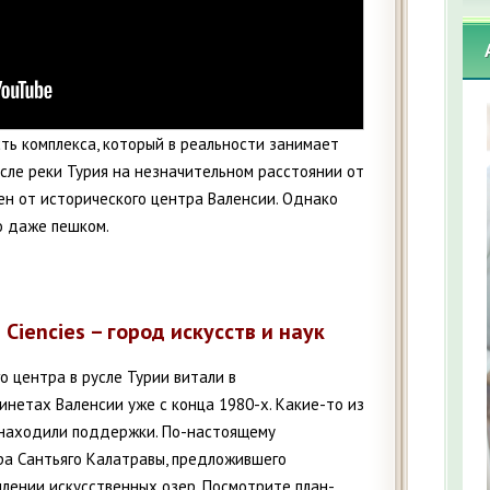
ь комплекса, который в реальности занимает
сле реки Турия на незначительном расстоянии от
лен от исторического центра Валенсии. Однако
о даже пешком.
es Ciencies – город искусств и наук
о центра в русле Турии витали в
нетах Валенсии уже с конца 1980-х. Какие-то из
е находили поддержки. По-настоящему
ра Сантьяго Калатравы, предложившего
лении искусственных озер. Посмотрите план-