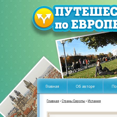
Главная
Об авторе
По
Главная
›
Страны Европы
›
Испания