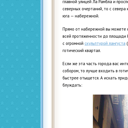
главной улицей Ла Рамбла и прос
северных очертаний, то с севера
юга — набережной.
Прямо от набережной вы можете на
всей протяженности до площади 
с огромной
скульптурой лангуста
(
готический квартал.
Если же эта часть города вас ин
собором, то лучше входить в гот
быстрее отыщется. А искать прид
блуждать: