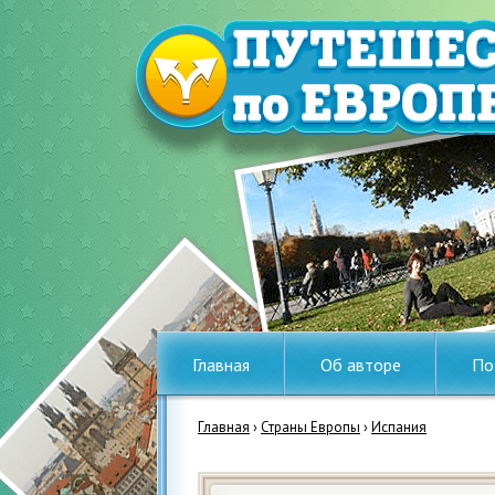
Главная
Об авторе
По
Главная
›
Страны Европы
›
Испания