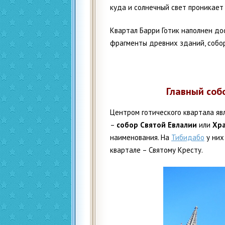
куда и солнечный свет проникает
Квартал Барри Готик наполнен до
фрагменты древних зданий, собор
Главный соб
Центром готического квартала яв
–
собор Святой Евлалии
или
Хра
наименования. На
Тибидабо
у них
квартале – Святому Кресту.