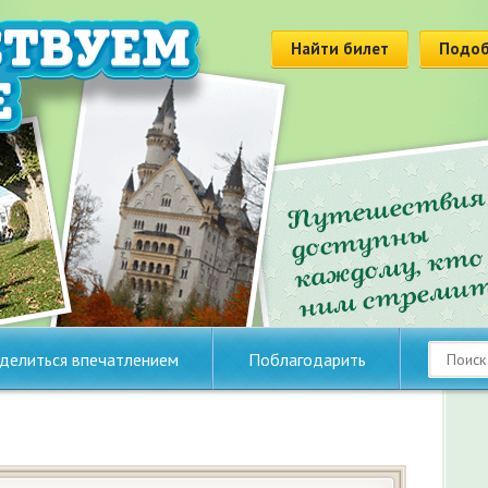
Найти билет
Подоб
делиться впечатлением
Поблагодарить