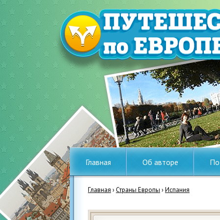
Главная
Об авторе
По
Главная
›
Страны Европы
›
Испания