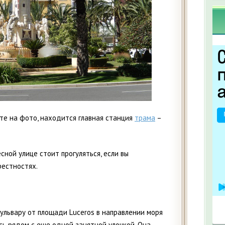
те на фото, находится главная станция
трама
–
сной улице стоит прогуляться, если вы
рестностях.
ульвару от площади Luceros в направлении моря
сь рядом с еще одной занятной улочкой. Она