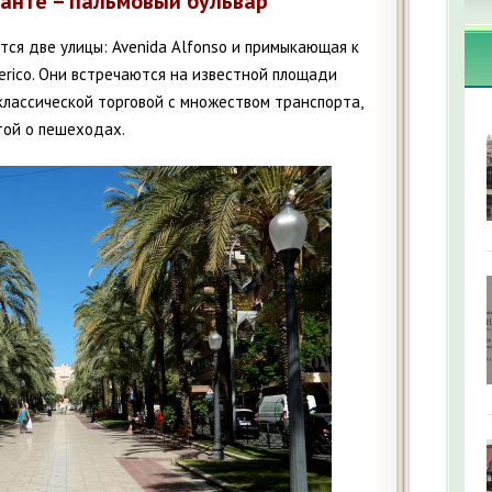
анте – пальмовый бульвар
тся две улицы: Avenida Alfonso и примыкающая к
erico. Они встречаются на известной площади
 классической торговой с множеством транспорта,
той о пешеходах.