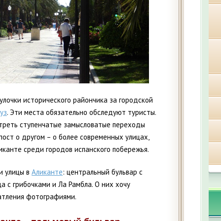
улочки исторического райончика за городской
уз
. Эти места обязательно обследуют туристы.
отреть ступенчатые замысловатые переходы
пост о другом – о более современных улицах,
канте среди городов испанского побережья.
и улицы в
Аликанте
: центральный бульвар с
а с грибочками и Ла Рамбла. О них хочу
чатления фотографиями.