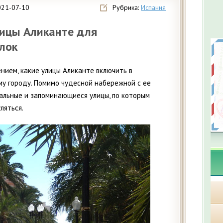
021-07-10
Рубрика:
Испания
лицы Аликанте для
лок
ением, какие улицы Аликанте включить в
му городу. Помимо чудесной набережной с ее
нальные и запоминающиеся улицы, по которым
ляться.