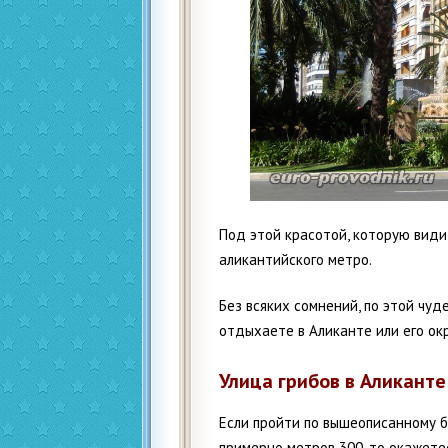
Под этой красотой, которую види
аликантийского метро.
Без всяких сомнений, по этой чуде
отдыхаете в Аликанте или его ок
Улица грибов в Аликанте
Если пройти по вышеописанному б
примерно метров 300, то окажете