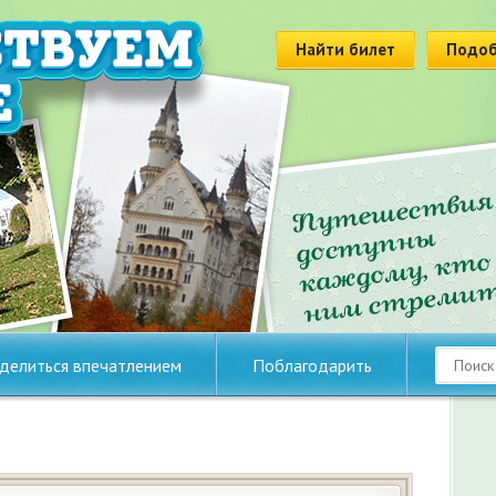
Найти билет
Подоб
делиться впечатлением
Поблагодарить