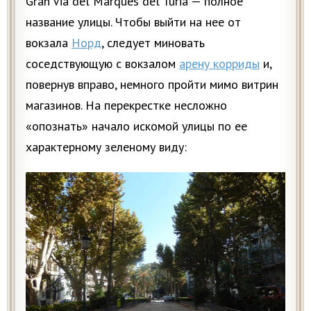
Gran Via del Marques del Turia — полное
название улицы. Чтобы выйти на нее от
вокзала
Норд
, следует миновать
соседствующую с вокзалом
арену корриды
и,
повернув вправо, немного пройти мимо витрин
магазинов. На перекрестке несложно
«опознать» начало искомой улицы по ее
характерному зеленому виду: