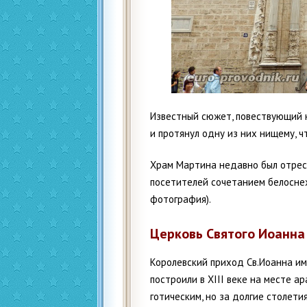
Известный сюжет, повествующий к
и протянул одну из них нищему, ч
Храм Мартина недавно был отрест
посетителей сочетанием белосне
фотография).
Церковь Святого Иоанна
Королевский приход Св.Иоанна им
построили в XIII веке на месте а
готическим, но за долгие столет