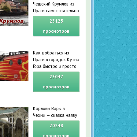
Чешский Крумлов из
Праги самостоятельно
23125
просмотров
Как добраться из
Праги в городок Кутна
Гора быстро и просто
23047
просмотров
Карловы Вары в
Чехии — сказка наяву
20248
просмотров