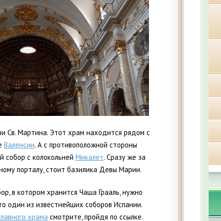
и Св. Мартина. Этот храм находится рядом с
це
Валенсии
. А с противоположной стороны
й собор с колокольней
Микалет
. Сразу же за
рному порталу, стоит базилика Девы Марии.
ор, в котором хранится Чаша Грааль, нужно
это один из известнейших соборов Испании.
главного храма
смотрите, пройдя по ссылке.