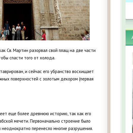
ак Св. Мартин разорвал свой плащ на две части
тобы спасти того от холода.
аврирован, и сейчас его убранство восхищает
жных поверхностей с золотым декором (первая
еет еще более древнюю историю, так как его
рабской мечети. Первоначально строение было
ия неоднократно перенесло многие разрушения.