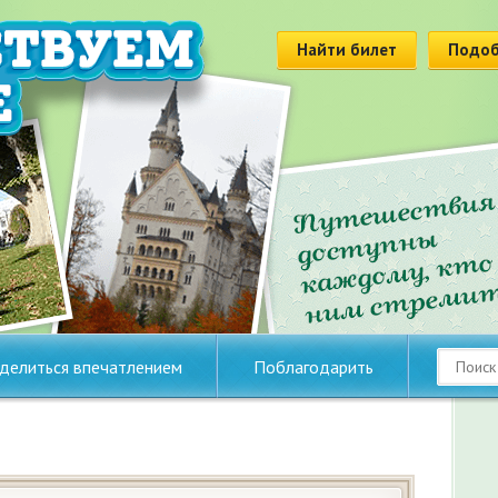
Найти билет
Подоб
делиться впечатлением
Поблагодарить