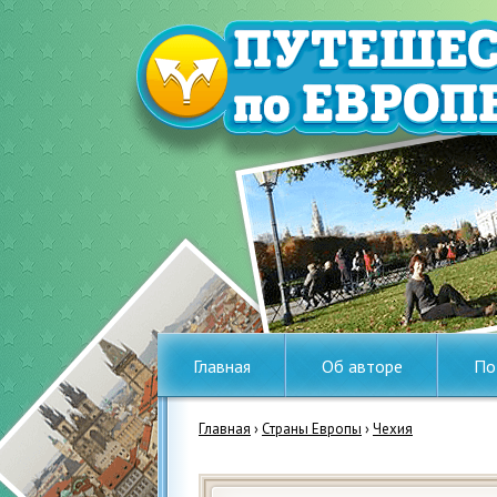
Главная
Об авторе
По
Главная
›
Страны Европы
›
Чехия