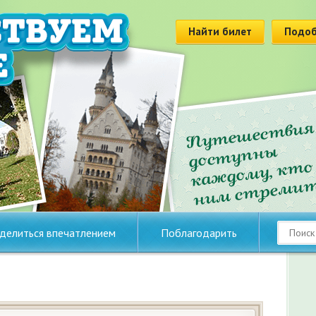
Найти билет
Подоб
делиться впечатлением
Поблагодарить