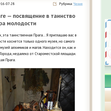
016-07-28
Рубрика:
Чехия
ге — посвящение в таинство
ира молодости
, эта таинственная Прага… Я приглашаю вас в
осте коснется только одного музея, но самого
музей алхимиков и магов. Находится он, как и
 Города, недалеко от Староместской площади.
кая Прага.