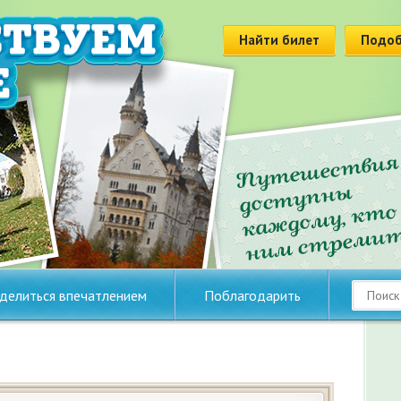
Найти билет
Подоб
делиться впечатлением
Поблагодарить