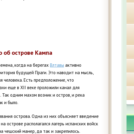
о об острове Кампа
ремена, когда на берегах
Влтавы
активно
ритория будущей Праги. Это наводит на мысль,
ия человека. Есть предположение, что
хи еще в XII веке проложили канал для
. Так одним махом возник и остров, и река
к и было.
звания острова. Одна из них объясняет введение
 на острове располагался лагерь испанских войск
на чешский манер, да так и закрепилось.