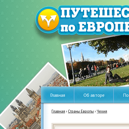
Главная
Об авторе
По
Главная
›
Страны Европы
›
Чехия