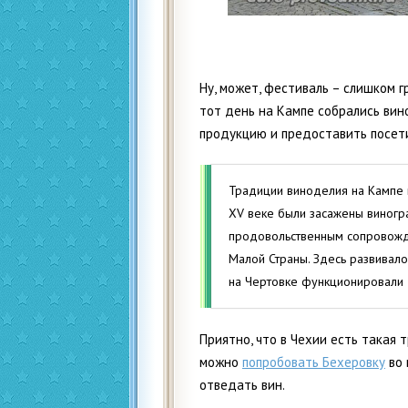
Ну, может, фестиваль – слишком г
тот день на Кампе собрались ви
продукцию и предоставить посет
Традиции виноделия на Кампе и
XV веке были засажены виногр
продовольственным сопровожд
Малой Страны. Здесь развивало
на Чертовке функционировали
Приятно, что в Чехии есть такая 
можно
попробовать Бехеровку
во 
отведать вин.