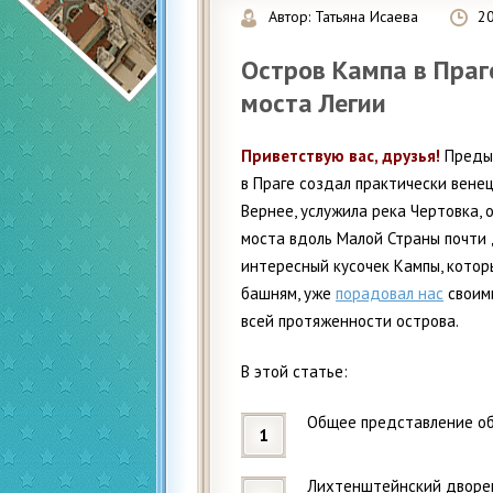
Автор:
Татьяна Исаева
2
Остров Кампа в Праге
моста Легии
Приветствую вас, друзья!
Преды
в Праге создал практически вене
Вернее, услужила река Чертовка, 
моста вдоль Малой Страны почти д
интересный кусочек Кампы, кото
башням, уже
порадовал нас
своими
всей протяженности острова.
В этой статье:
Общее представление об
Лихтенштейнский дворец