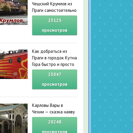
Чешский Крумлов из
Праги самостоятельно
23125
просмотров
Как добраться из
Праги в городок Кутна
Гора быстро и просто
23047
просмотров
Карловы Вары в
Чехии — сказка наяву
20248
просмотров