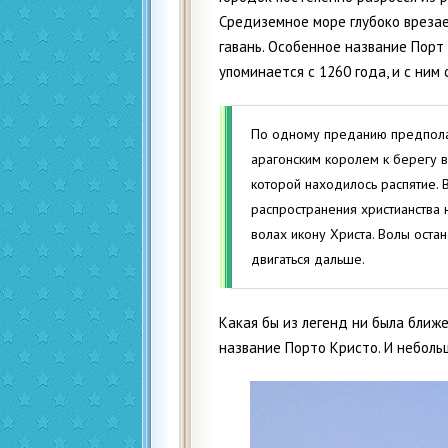
Средиземное море глубоко врезае
гавань. Особенное название Порт
упоминается с 1260 года, и с ним 
По одному преданию предполаг
арагонским королем к берегу 
которой находилось распятие. В
распространения христианства 
волах икону Христа. Волы оста
двигаться дальше.
Какая бы из легенд ни была ближе
название Порто Кристо. И неболь