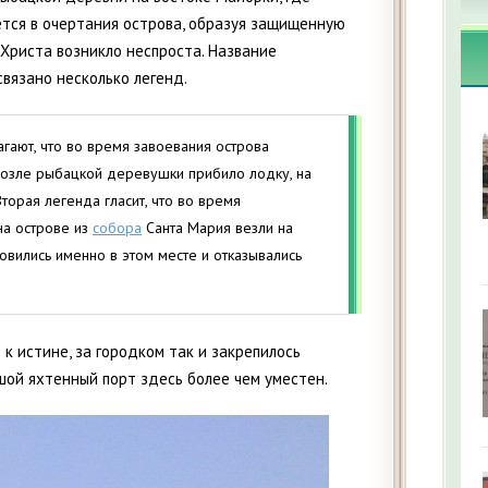
тся в очертания острова, образуя защищенную
 Христа возникло неспроста. Название
связано несколько легенд.
ают, что во время завоевания острова
возле рыбацкой деревушки прибило лодку, на
торая легенда гласит, что во время
на острове из
собора
Санта Мария везли на
новились именно в этом месте и отказывались
 к истине, за городком так и закрепилось
шой яхтенный порт здесь более чем уместен.