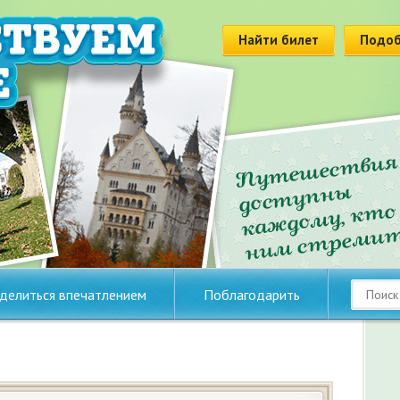
Найти билет
Подоб
делиться впечатлением
Поблагодарить