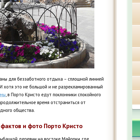
аны для беззаботного отдыха – сплошной линией
 И хотя это не большой и не разрекламированный
ьмы
, в Порто Кристо едут поклонники спокойного
продолжительное время отстраниться от
юдного общества.
 фактов и фото Порто Кристо
рыбацкой деревни на востоке Майорки, где