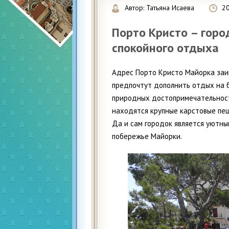
Автор:
Татьяна Исаева
2
Порто Кристо – горо
спокойного отдыха
Адрес Порто Кристо Майорка заи
предпочтут дополнить отдых на 
природных достопримечательност
находятся крупные карстовые пещ
Да и сам городок является уютны
побережье Майорки.