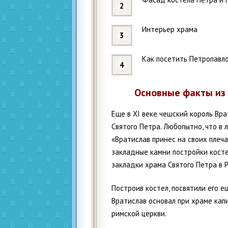
Интерьер храма
Как посетить Петропавл
Основные факты из 
Еще в XI веке чешский король Вра
Святого Петра. Любопытно, что в 
«Вратислав принес на своих плеча
закладные камни постройки костел
закладки храма Святого Петра в Р
Построив костел, посвятили его е
Вратислав основал при храме капи
римской церкви.