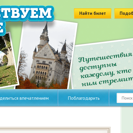
Найти билет
Подоб
делиться впечатлением
Поблагодарить