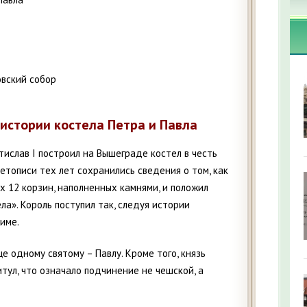
овский собор
истории костела Петра и Павла
тислав I построил на Вышеграде костел в честь
летописи тех лет сохранились сведения о том, как
х 12 корзин, наполненных камнями, и положил
а». Король поступил так, следуя истории
име.
ще одному святому – Павлу. Кроме того, князь
тул, что означало подчинение не чешской, а