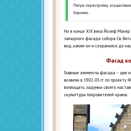
Пятую перестройку осуществили
барокко.
Но в конце XIX века Йозеф Мокер
западного фасада собора Св. Вит
вид, каким он и сохранился до на
Фасад ко
Главные элементы фасада – две 
возвели в 1902-03 гг. по проект
воплощать задумки своего наста
скульптуры покровителей храма.