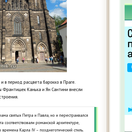
и в период расцвета барокко в Праге.
 Франтишек Канька и Ян Сантини внесли
строения.
ама святых Петра и Павла, но и перестраивался
та соответствовали романской архитектуре,
во времена Карла IV – позднеготический стиль.