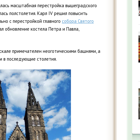
алась масштабная перестройка вышеградского
лась полстолетия. Карл IV решил повысить
ьно с перестройкой главного
собора Святого
л обновление костела Петра и Павла,
.
скале примечателен неоготическими башнями, а
 и в последующие столетия.