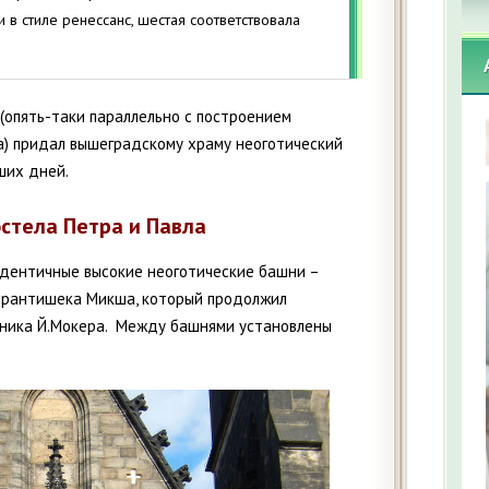
 в стиле ренессанс, шестая соответствовала
 (опять-таки параллельно с построением
а) придал вышеградскому храму неоготический
ших дней.
стела Петра и Павла
идентичные высокие неоготические башни –
у Франтишека Микша, который продолжил
вника Й.Мокера. Между башнями установлены