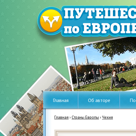
Главная
Об авторе
По
Главная
›
Страны Европы
›
Чехия