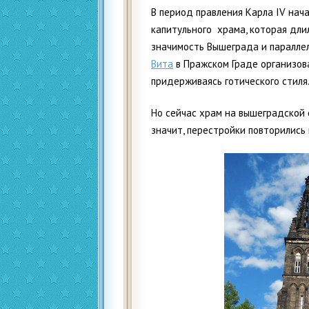
В период правления Карла IV нач
капитульного храма, которая дли
значимость Вышеграда и параллел
Вита
в Пражском Граде организова
придерживаясь готического стиля
Но сейчас храм на вышеградской 
значит, перестройки повторились