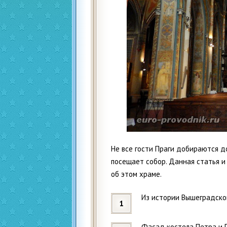
Не все гости Праги добираются д
посещает собор. Данная статья 
об этом храме.
Из истории Вышеградско
Фасад костела Петра и 