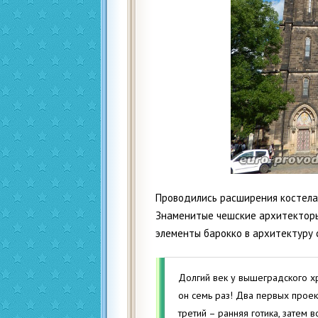
Проводились расширения костела 
Знаменитые чешские архитекторы
элементы барокко в архитектуру 
Долгий век у вышеградского хр
он семь раз! Два первых проек
третий – ранняя готика, затем 