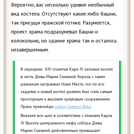
Вероятно, вас несколько удивил необычный
вид костела. Отсутствуют какие-либо башни,
так присущи пражской готике. Разумеется,
проект храма подразумевал башни и
колокольню, но здание храма так и осталось
незавершенным.
В середине XIV столетия Карл IV заложил костел
в честь Девы Марии Снежной. Король с таким
размахом застраивал Нове Место, что по его
задумке и новый костел должен был стать самым
просторным и высоким культовым сооружением
Праги, превзойдя
собор Святого Вита
.
Вначале все шло в соответствии с планами Карла
IV. Высота центрального нефа собора Девы
Марии Снежной действительно превышает