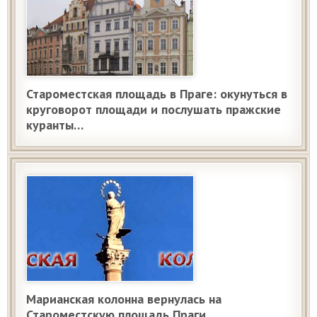
Староместская площадь в Праге: окунуться в
круговорот площади и послушать пражские
куранты…
Марианская колонна вернулась на
Староместскую площадь Праги