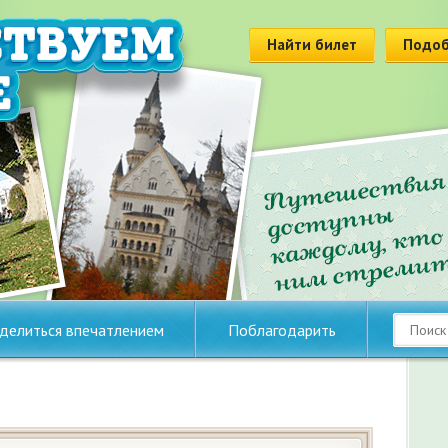
Найти билет
Подоб
делиться впечатлением
Поблагодарить