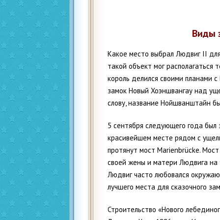
Виды 
Какое место выбрал Людвиг II дл
такой объект мог располагаться то
король делился своими планами с
замок Новый Хоэншвангау над уще
слову, название Нойшванштайн бы
5 сентября следующего года был 
красивейшем месте рядом с ущель
протянут мост Marienbrücke. Мост
своей жены и матери Людвига на
Людвиг часто любовался окружающ
лучшего места для сказочного зам
Строительство «Нового лебединог