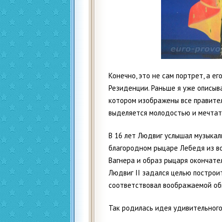
Конечно, это не сам портрет, а е
Резиденции. Раньше я уже описы
котором изображены все правител
выделяется молодостью и мечтат
В 16 лет Людвиг услышал музыкал
благородном рыцаре Лебедя из в
Вагнера и образ рыцаря окончате
Людвиг II задался целью построит
соответствовал воображаемой об
Так родилась идея удивительног