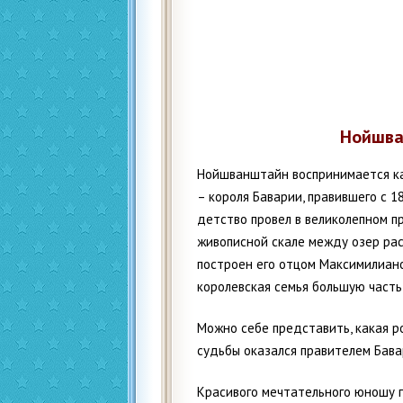
Нойшва
Нойшванштайн воспринимается ка
– короля Баварии, правившего с 1
детство провел в великолепном пр
живописной скале между озер ра
построен его отцом Максимилиано
королевская семья большую часть
Можно себе представить, какая р
судьбы оказался правителем Бавар
Красивого мечтательного юношу г