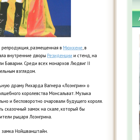
го репродукция, размещенная в
Мюнхене
, в
вала внутренние дворы
Резиденции
и стенд, на
и Баварии. Среди всех монархов Людвиг II
ельным взглядом.
ьную драму Рихарда Вагнера «Лоэнгрин» о
олшебного королевства Монсальват. Музыка
льно и бесповоротно очаровали будущего короля.
ь сказочный замок на скале, который бы
ители рыцаря Лоэнгрина.
о замка Нойшванштайн.