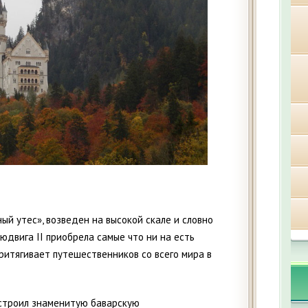
ый утес», возведен на высокой скале и словно
юдвига II приобрела самые что ни на есть
ритягивает путешественников со всего мира в
построил знаменитую баварскую