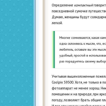
Определение
компактный
говорит
повседневной сумочке путешестве
Думаю, женщины будут солидарны
легкой.
Многие сомневаются, какая кам
одна склоняюсь к мысли, что, 
любитель, оставьте вы эти мысл
удобный, простой в использова
раз порадуетесь своему выбор
Учитывая вышеизложенные пожелан
Coolpix S9500. Хотя, не только в 
фотоаппарат не менее хорош. Ник
помещении и на природе, при яр
погоду, позволяет брать общие п
И все эти нюансы крайне важны в