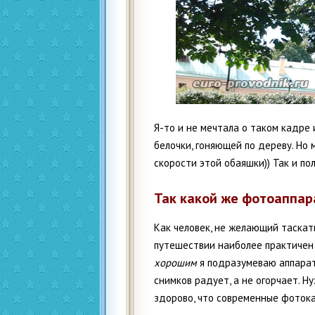
Я-то и не мечтала о таком кадре
белочки, гоняющей по дереву. Но
скорости этой обаяшки)) Так и пол
Так какой же фотоаппар
Как человек, не желающий таскать
путешествии наиболее практичен
хорошим
я подразумеваю аппарат
снимков радует, а не огорчает. Н
здорово, что современные фоток