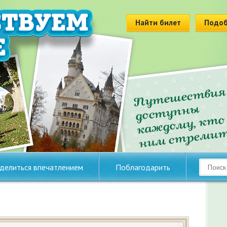
Найти билет
Подоб
делиться впечатлением
Поблагодарить