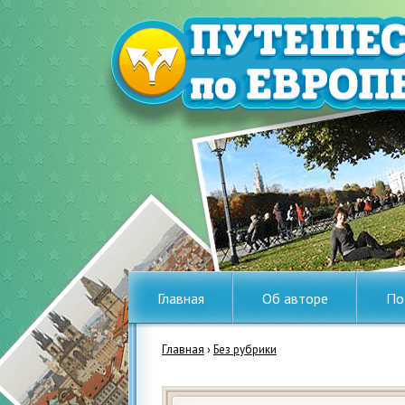
Главная
Об авторе
По
Главная
›
Без рубрики