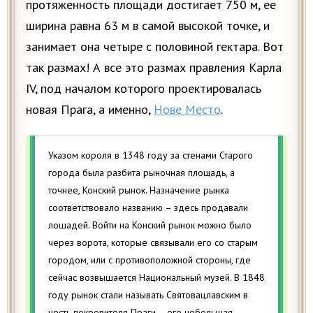
протяженность площади достигает 750 м, ее
ширина равна 63 м в самой высокой точке, и
занимает она четыре с половиной гектара. Вот
так размах! А все это размах правления Карла
IV, под началом которого проектировалась
новая Прага, а именно,
Нове Место
.
Указом короля в 1348 году за стенами Старого
города была разбита рыночная площадь, а
точнее, Конский рынок. Назначение рынка
соответствовало названию – здесь продавали
лошадей. Войти на Конский рынок можно было
через ворота, которые связывали его со старым
городом, или с противоположной стороны, где
сейчас возвышается Национальный музей. В 1848
году рынок стали называть Святовацлавским в
честь покровителя Праги – его небольшая