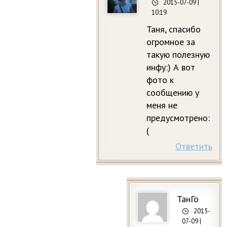
2015-07-09
|
10:19
Таня, спасибо
огромное за
такую полезную
инфу:) А вот
фото к
сообщению у
меня не
предусмотрено:
(
Ответить
ТанГо
2015-
07-09
|