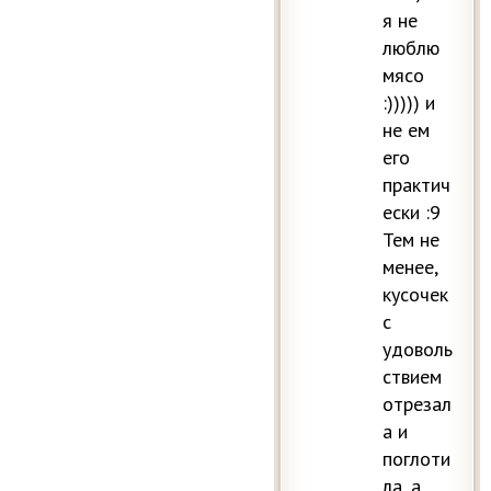
я не
люблю
мясо
:))))) и
не ем
его
практич
ески :9
Тем не
менее,
кусочек
с
удоволь
ствием
отрезал
а и
поглоти
ла, а