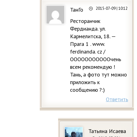
2015-07-09
| 10:12
ТанГо
Ресторанчик
Фердианда. ул.
Кармелитска, 18. —
Прага 1 . www.
ferdinаndа. cz /
ОООООООООООчень
всем рекомендую !
Тань, а фото тут можно
приложить к
сообщению ?:)
Ответить
Татьяна Исаева