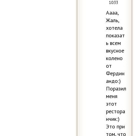
10:33
Аааа,
Жаль,
хотела
показат
ь всем
вкусное
колено
от
Фердин
андо:)
Поразил
меня
этот
рестора
нчик:)
Это при
том, что