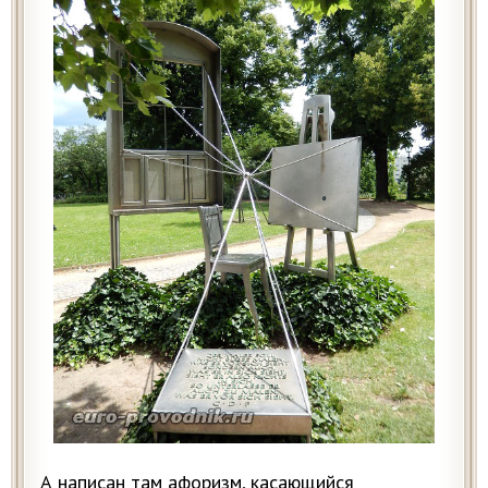
А написан там афоризм, касающийся