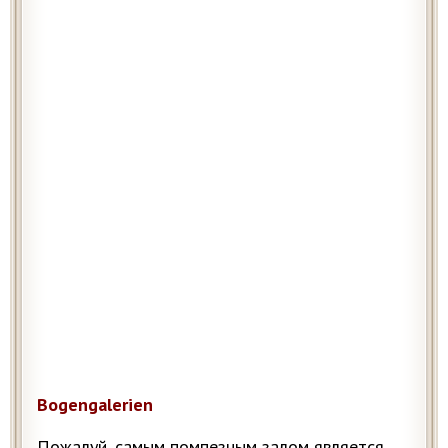
Bogengalerien
Пожалуй, самым помпезным залом является