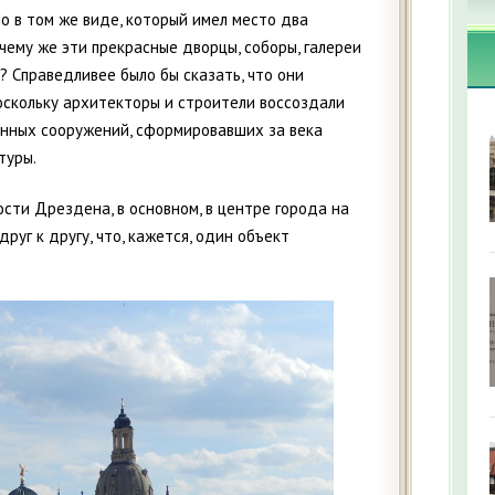
о в том же виде, который имел место два
очему же эти прекрасные дворцы, соборы, галереи
? Справедливее было бы сказать, что они
оскольку архитекторы и строители воссоздали
енных сооружений, сформировавших за века
туры.
ти Дрездена, в основном, в центре города на
друг к другу, что, кажется, один объект