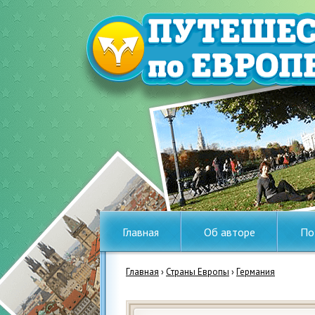
Главная
Об авторе
По
Главная
›
Страны Европы
›
Германия