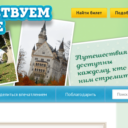
Найти билет
Подоб
делиться впечатлением
Поблагодарить