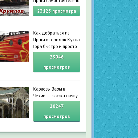
Праги самостоятельно
23123
просмотра
Как добраться из
Праги в городок Кутна
Гора быстро и просто
23046
просмотров
Карловы Вары в
Чехии — сказка наяву
20247
просмотров